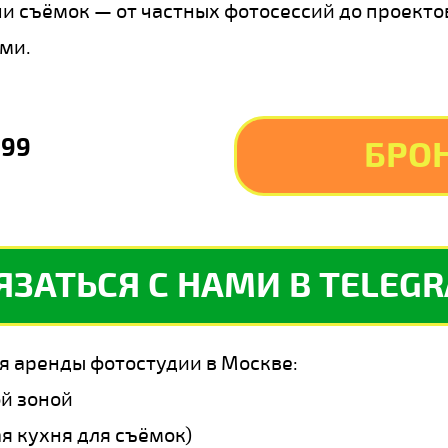
и съёмок — от частных фотосессий до проекто
ми.
999
БРО
ЯЗАТЬСЯ С НАМИ В TELEG
я аренды фотостудии в Москве:
й зоной
ая кухня для съёмок)