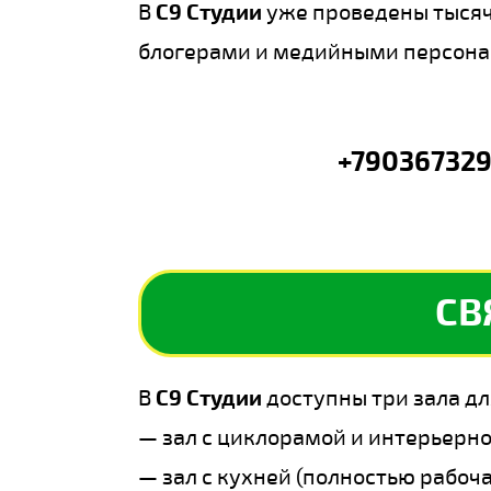
В
С9 Студии
уже проведены тысяч
блогерами и медийными персона
+79036732
СВ
В
С9 Студии
доступны три зала дл
— зал с циклорамой и интерьерно
— зал с кухней (полностью рабоч